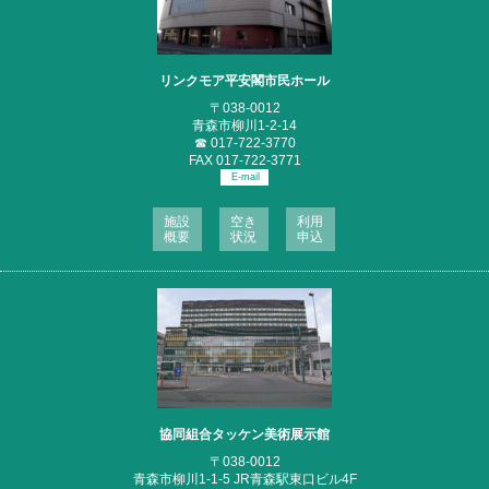
リンクモア平安閣市民ホール
〒038-0012
青森市柳川1-2-14
☎
017-722-3770
FAX 017-722-3771
E-mail
施設
空き
利用
概要
状況
申込
協同組合タッケン美術展示館
〒038-0012
青森市柳川1-1-5 JR青森駅東口ビル4F