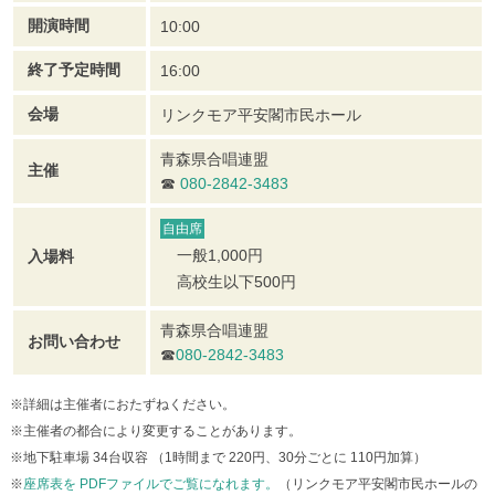
開演時間
10:00
終了予定時間
16:00
会場
リンクモア平安閣市民ホール
青森県合唱連盟
主催
☎
080-2842-3483
自由席
一般1,000円
入場料
高校生以下500円
青森県合唱連盟
お問い合わせ
☎
080-2842-3483
※
詳細は主催者におたずねください。
※
主催者の都合により変更することがあります。
※
地下駐車場 34台収容 （1時間まで 220円、30分ごとに 110円加算）
※
座席表を PDFファイルでご覧になれます。
（リンクモア平安閣市民ホールの